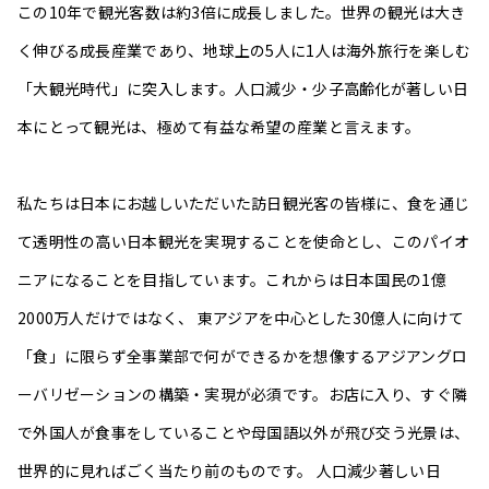
この10年で観光客数は約3倍に成長しました。世界の観光は大き
く伸びる成長産業であり、地球上の5人に1人は海外旅行を楽しむ
「大観光時代」に突入します。人口減少・少子高齢化が著しい日
本にとって観光は、極めて有益な希望の産業と言えます。
私たちは日本にお越しいただいた訪日観光客の皆様に、食を通じ
て透明性の高い日本観光を実現することを使命とし、このパイオ
ニアになることを目指しています。これからは日本国民の1億
2000万人だけではなく、 東アジアを中心とした30億人に向けて
「食」に限らず全事業部で何ができるかを想像するアジアングロ
ーバリゼーションの構築・実現が必須です。お店に入り、すぐ隣
で外国人が食事をしていることや母国語以外が飛び交う光景は、
世界的に見ればごく当たり前のものです。 人口減少著しい日