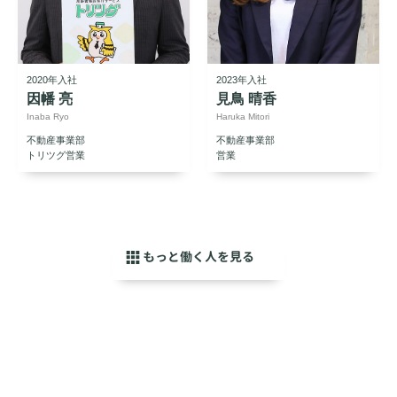
2020年入社
2023年入社
因幡 亮
見鳥 晴香
Inaba Ryo
Haruka Mitori
不動産事業部
不動産事業部
トリツグ営業
営業
もっと働く人を見る