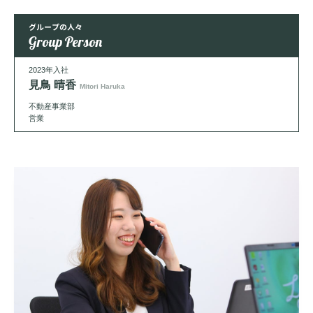
グループの人々
Group Person
2023年入社
見鳥 晴香
Mitori Haruka
不動産事業部
営業