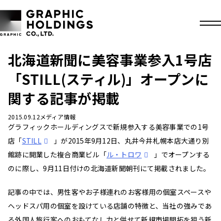
北海道新聞に美容事業参入1号店
「STILL(スティル)」オープンに
関する記事が掲載
2015.09.12
メディア情報
グラフィックホールディングスで新規参入する美容事業での1号
店「
STILL
」が2015年9月12日、丸井今井札幌本店大通り別
館跡に開業した複合商業ビル「
ル・トロワ
」でオープンする
のに際し、9月11日付けの北海道新聞朝刊にて掲載されました。
記事の中では、男性客やお子様連れのお客様用の個室スペースや
ヘッドスパ用の個室を設けている店舗の特徴と、当社の強みであ
る外国人旅行客へのおもてなし力と併せて新規市場開拓を狙う新