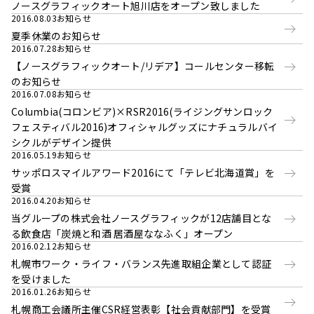
ノースグラフィックオート旭川店をオープン致しました
2016.08.03
お知らせ
夏季休業のお知らせ
2016.07.28
お知らせ
【ノースグラフィックオート/リデア】コールセンター移転
のお知らせ
2016.07.08
お知らせ
Columbia(コロンビア)×RSR2016(ライジングサンロック
フェスティバル2016)オフィシャルグッズにナチュラルバイ
シクルがデザイン提供
2016.05.19
お知らせ
サッポロスマイルアワード2016にて「テレビ北海道賞」を
受賞
2016.04.20
お知らせ
当グループの株式会社ノースグラフィックが12店舗目とな
る飲食店「炭焼と和酒 居酒屋ななふく」オープン
2016.02.12
お知らせ
札幌市ワーク・ライフ・バランス先進取組企業として認証
を受けました
2016.01.26
お知らせ
札幌商工会議所主催CSR経営表彰【社会貢献部門】を受賞